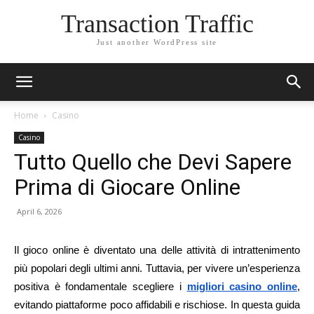
Transaction Traffic
Just another WordPress site
Home
Casino
Casino
Tutto Quello che Devi Sapere
Prima di Giocare Online
April 6, 2026
Il gioco online è diventato una delle attività di intrattenimento
più popolari degli ultimi anni. Tuttavia, per vivere un’esperienza
positiva è fondamentale scegliere i
migliori casino online
,
evitando piattaforme poco affidabili e rischiose. In questa guida