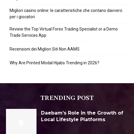
Migliori casino online: le caratteristiche che contano davvero
per i giocatori
Review the Top Virtual Forex Trading Specialist or a Demo
Trade Services App
Recensioni dei Migliori Siti Non AAMS
Why Are Printed Modal Hijabs Trending in 2026?
TRENDING POST
Daebam’s Role in the Growth of
Local Lifestyle Platforms