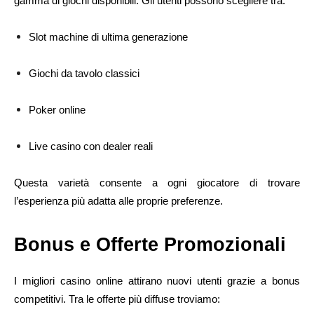
gamma di giochi disponibili. Gli utenti possono scegliere tra:
Slot machine di ultima generazione
Giochi da tavolo classici
Poker online
Live casino con dealer reali
Questa varietà consente a ogni giocatore di trovare
l’esperienza più adatta alle proprie preferenze.
Bonus e Offerte Promozionali
I migliori casino online attirano nuovi utenti grazie a bonus
competitivi. Tra le offerte più diffuse troviamo: