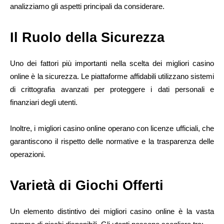
analizziamo gli aspetti principali da considerare.
Il Ruolo della Sicurezza
Uno dei fattori più importanti nella scelta dei migliori casino
online è la sicurezza. Le piattaforme affidabili utilizzano sistemi
di crittografia avanzati per proteggere i dati personali e
finanziari degli utenti.
Inoltre, i migliori casino online operano con licenze ufficiali, che
garantiscono il rispetto delle normative e la trasparenza delle
operazioni.
Varietà di Giochi Offerti
Un elemento distintivo dei migliori casino online è la vasta