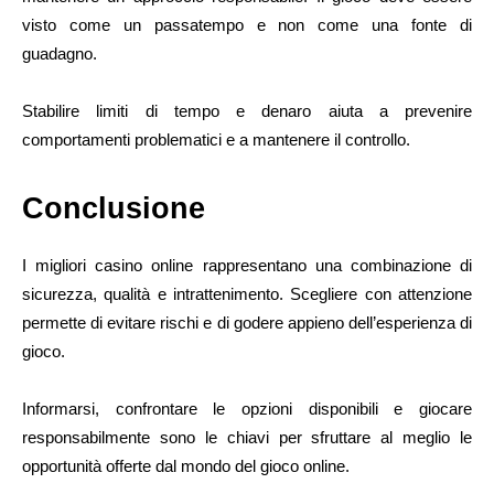
visto come un passatempo e non come una fonte di
guadagno.
Stabilire limiti di tempo e denaro aiuta a prevenire
comportamenti problematici e a mantenere il controllo.
Conclusione
I migliori casino online rappresentano una combinazione di
sicurezza, qualità e intrattenimento. Scegliere con attenzione
permette di evitare rischi e di godere appieno dell’esperienza di
gioco.
Informarsi, confrontare le opzioni disponibili e giocare
responsabilmente sono le chiavi per sfruttare al meglio le
opportunità offerte dal mondo del gioco online.