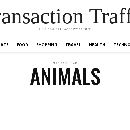
ansaction Traf
Just another WordPress site
TATE
FOOD
SHOPPING
TRAVEL
HEALTH
TECHN
ANIMALS
Home
Animals